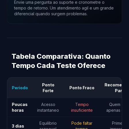
Envie uma pergunta ao suporte e cronometre o
tempo de retorno. Um atendimento agil e um grande
diferencial quando surgem problemas.
Tabela Comparativa: Quanto
Tempo Cada Teste Oferece
Ponto
Recomend
Periodo
Ponto Fraco
Forte
Para
Poucas
Acesso
Tempo
Quem que
horas
instantaneo
insuficiente
apenas esp
Equilibrio
Pode faltar
Primeira
3 dias
razoavel
tempo
impressa