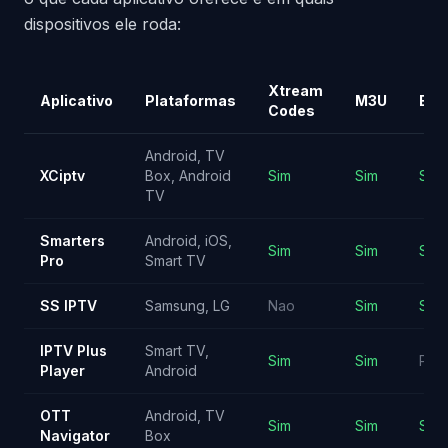
dispositivos ele roda:
Xtream
Aplicativo
Plataformas
M3U
EP
Codes
Android, TV
XCiptv
Box, Android
Sim
Sim
Sim
TV
Smarters
Android, iOS,
Sim
Sim
Sim
Pro
Smart TV
SS IPTV
Samsung, LG
Nao
Sim
Sim
IPTV Plus
Smart TV,
Sim
Sim
Parc
Player
Android
OTT
Android, TV
Sim
Sim
Sim
Navigator
Box