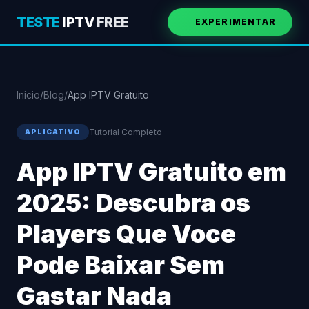
TESTE
IPTV
FREE
EXPERIMENTAR
Inicio
/
Blog
/
App IPTV Gratuito
Tutorial Completo
APLICATIVO
App IPTV Gratuito em
2025: Descubra os
Players Que Voce
Pode Baixar Sem
Gastar Nada