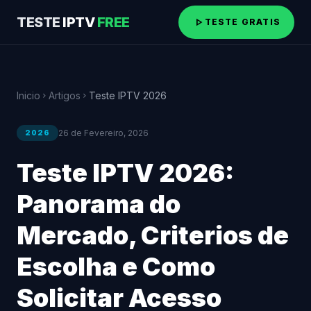
TESTE
IPTV
FREE
play_arrow
TESTE GRATIS
Inicio
Artigos
Teste IPTV 2026
chevron_right
chevron_right
26 de Fevereiro, 2026
2026
Teste IPTV 2026:
Panorama do
Mercado, Criterios de
Escolha e Como
Solicitar Acesso