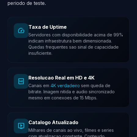
periodo de teste.
Taxa de Uptime
speed
Servidores com disponibilidade acima de 99%
indicam infraestrutura bem dimensionada.
Quedas frequentes sao sinal de capacidade
insuficiente.
Resolucao Real em HD e 4K
4k
Canais em
4K verdadeiro
sem queda de
bitrate. Imagem nitida e audio sincronizado
mesmo em conexoes de 15 Mbps.
Catalogo Atualizado
live_tv
Milhares de canais ao vivo, filmes e series
com atualizacao constante. Conteudo