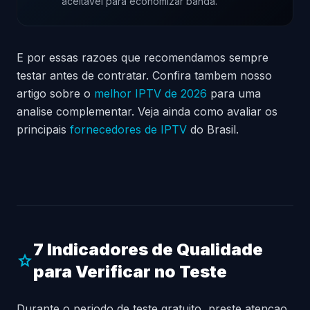
aceitavel para economizar banda.
E por essas razoes que recomendamos sempre
testar antes de contratar. Confira tambem nosso
artigo sobre o
melhor IPTV de 2026
para uma
analise complementar. Veja ainda como avaliar os
principais
fornecedores de IPTV
do Brasil.
7 Indicadores de Qualidade
star
para Verificar no Teste
Durante o periodo de teste gratuito, preste atencao