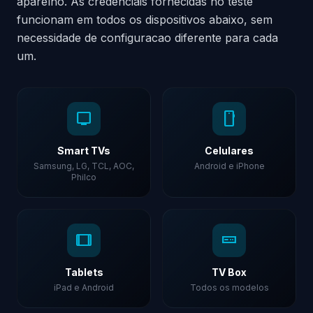
aparelho. As credenciais fornecidas no teste
funcionam em todos os dispositivos abaixo, sem
necessidade de configuracao diferente para cada
um.
tv
smartphone
Smart TVs
Celulares
Samsung, LG, TCL, AOC,
Android e iPhone
Philco
tablet
settop_component
Tablets
TV Box
iPad e Android
Todos os modelos