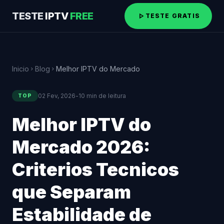
TESTE
IPTV
FREE
play_arrow
TESTE GRATIS
Inicio
Blog
Melhor IPTV do Mercado
chevron_right
chevron_right
02 Fev, 2026
-
10 min de leitura
TOP
Melhor IPTV do
Mercado 2026:
Criterios Tecnicos
que Separam
Estabilidade de