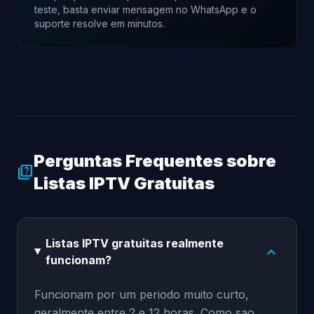
teste, basta enviar mensagem no WhatsApp e o
suporte resolve em minutos.
Perguntas Frequentes sobre
quiz
Listas IPTV Gratuitas
Listas IPTV gratuitas realmente
expand_more
funcionam?
Funcionam por um periodo muito curto,
geralmente entre 2 e 12 horas. Como sao