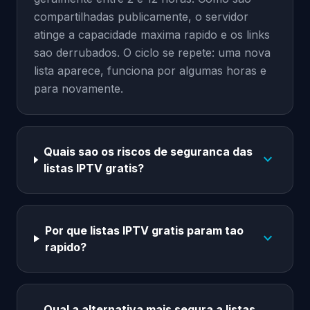
compartilhadas publicamente, o servidor
atinge a capacidade maxima rapido e os links
sao derrubados. O ciclo se repete: uma nova
lista aparece, funciona por algumas horas e
para novamente.
Quais sao os riscos de seguranca das
expand_more
listas IPTV gratis?
Por que listas IPTV gratis param tao
expand_more
rapido?
Qual a alternativa mais segura a listas