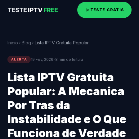
TESTE
IPTV
FREE
play_arrow
TESTE GRATIS
Inicio
Blog
Lista IPTV Gratuita Popular
chevron_right
chevron_right
19 Fev, 2026
-
8 min de leitura
ALERTA
Lista IPTV Gratuita
Popular: A Mecanica
Por Tras da
Instabilidade e O Que
Funciona de Verdade