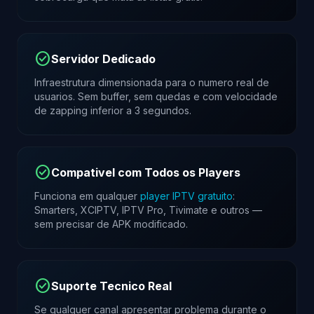
check_circle
Servidor Dedicado
Infraestrutura dimensionada para o numero real de
usuarios. Sem buffer, sem quedas e com velocidade
de zapping inferior a 3 segundos.
check_circle
Compativel com Todos os Players
Funciona em qualquer
player IPTV gratuito
:
Smarters, XCIPTV, IPTV Pro, Tivimate e outros —
sem precisar de APK modificado.
check_circle
Suporte Tecnico Real
Se qualquer canal apresentar problema durante o