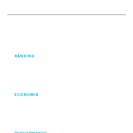
Leituras Recomendadas
RANKING
Melhor IPTV 2026: Quem Lidera o Mercado
ECONOMIA
IPTV Bom e Barato: Onde Encontrar