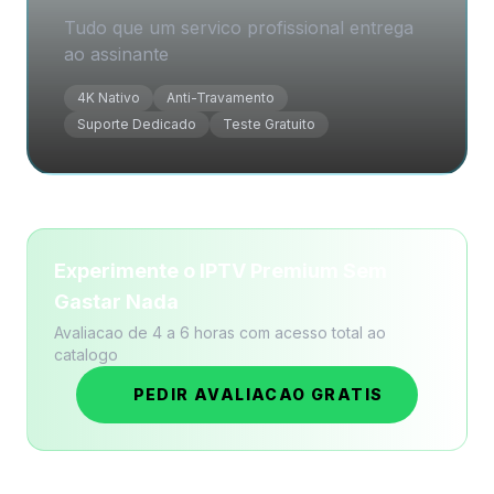
Tudo que um servico profissional entrega
ao assinante
4K Nativo
Anti-Travamento
Suporte Dedicado
Teste Gratuito
Experimente o IPTV Premium Sem
Gastar Nada
Avaliacao de 4 a 6 horas com acesso total ao
catalogo
PEDIR AVALIACAO GRATIS