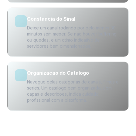
Constancia do Sinal
Deixe um canal rodando por pelo menos 30
minutos sem mexer. Se nao houver buffering
ou quedas, e um otimo indicativo de
servidores bem dimensionados.
Organizacao do Catalogo
Navegue pelas categorias de canais, filmes e
series. Um catalogo bem organizado, com
capas e descricoes, indica cuidado
profissional com a plataforma.