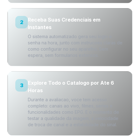
Receba Suas Credenciais em
2
Instantes
O sistema automatizado gera seu login e
senha na hora, junto com instrucoes claras de
como configurar no seu aparelho. Sem
espera, sem formularios extensos.
Explore Todo o Catalogo por Ate 6
3
Horas
Durante a avaliacao, voce tem acesso
completo: canais ao vivo, filmes, series e
funcionalidades como EPG. E o momento de
testar a qualidade da imagem, a velocidade
de troca de canal e a estabilidade do sinal.