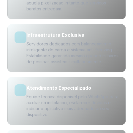
aquela pixelizacao irritante que servicos
baratos entregam.
Infraestrutura Exclusiva
Servidores dedicados com balanceamento
inteligente de carga e sistema anti-freezing.
Estabilidade garantida mesmo quando milhares
de pessoas assistem simultaneamente.
Atendimento Especializado
Equipe tecnica disponivel pelo WhatsApp para
auxiliar na instalacao, esclarecer duvidas e
indicar o aplicativo mais adequado ao seu
dispositivo.