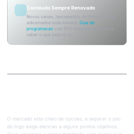
Conteudo Sempre Renovado
Novos canais, lancamentos de filmes e series
adicionados toda semana.
Guia de
programacao
com EPG integrado para voce
saber o que esta no ar.
Criterios Essenciais para
Avaliar um Provedor Premium
O mercado esta cheio de opcoes, e separar o joio
do trigo exige atencao a alguns pontos objetivos.