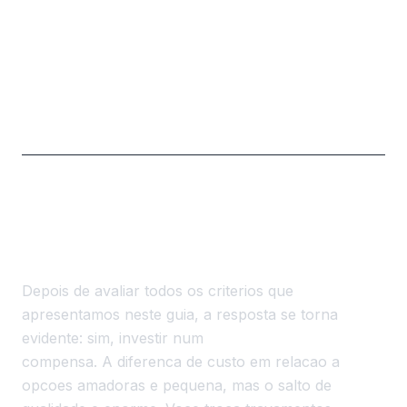
Existe demonstracao gratuita de IPTV
premium?
Vale a Pena Pagar por um IPTV
Premium?
Depois de avaliar todos os criterios que
apresentamos neste guia, a resposta se torna
evidente: sim, investir num
IPTV premium
compensa. A diferenca de custo em relacao a
opcoes amadoras e pequena, mas o salto de