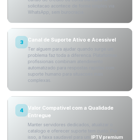
solicitacao acontece de forma simples via
WhatsApp, sem burocracia.
Canal de Suporte Ativo e Acessivel
3
Ter alguem para ajudar quando surge um
problema faz toda a diferenca. Plataformas
profissionais combinam atendimento
automatizado para respostas rapidas com
suporte humano para situacoes mais
complexas.
Valor Compativel com a Qualidade
4
Entregue
Manter servidores dedicados, atualizar o
catalogo e oferecer suporte tem custo. Por
isso, a faixa saudavel para um
IPTV premium