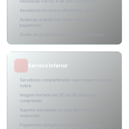
Resolucao Full HD e 4K sem compressao
Assistencia tecnica profissional e rapida
Avaliacao gratuita sem pedir dados de
pagamento
Grade de programacao com EPG atualizado
Servico Inferior
Servidores compartilhados que travam no horario
nobre
Imagem borrada em SD ou HD altamente
comprimido
Suporte inexistente ou que demora dias para
responder
Pagamento obrigatorio antes de qualquer