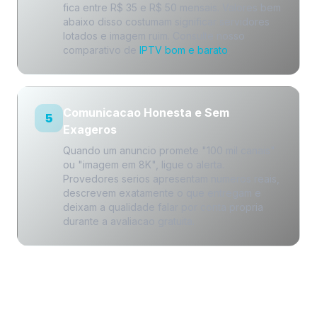
fica entre R$ 35 e R$ 50 mensais. Valores bem
abaixo disso costumam significar servidores
lotados e imagem ruim. Consulte nosso
comparativo de
IPTV bom e barato
.
Comunicacao Honesta e Sem
5
Exageros
Quando um anuncio promete "100 mil canais"
ou "imagem em 8K", ligue o alerta.
Provedores serios apresentam numeros reais,
descrevem exatamente o que entregam e
deixam a qualidade falar por conta propria
durante a avaliacao gratuita.