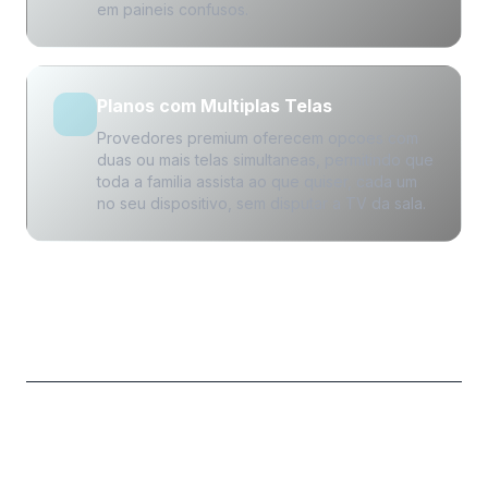
em paineis confusos.
Planos com Multiplas Telas
Provedores premium oferecem opcoes com
duas ou mais telas simultaneas, permitindo que
toda a familia assista ao que quiser, cada um
no seu dispositivo, sem disputar a TV da sala.
Em Quais Aparelhos o IPTV
Premium Funciona?