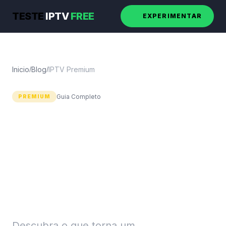
TESTE
IPTV
FREE
EXPERIMENTAR
Inicio
Blog
IPTV Premium
/
/
Guia Completo
PREMIUM
IPTV Premium em
2026: Como Escolher
o Servico Ideal para
Voce
Descubra o que torna um
IPTV premium