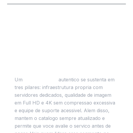
Duvidas Mais Comuns Sobre
IPTV Premium
O que caracteriza um IPTV premium de
verdade?
Um
IPTV premium
autentico se sustenta em
tres pilares: infraestrutura propria com
servidores dedicados, qualidade de imagem
em Full HD e 4K sem compressao excessiva
e equipe de suporte acessivel. Alem disso,
mantem o catalogo sempre atualizado e
permite que voce avalie o servico antes de