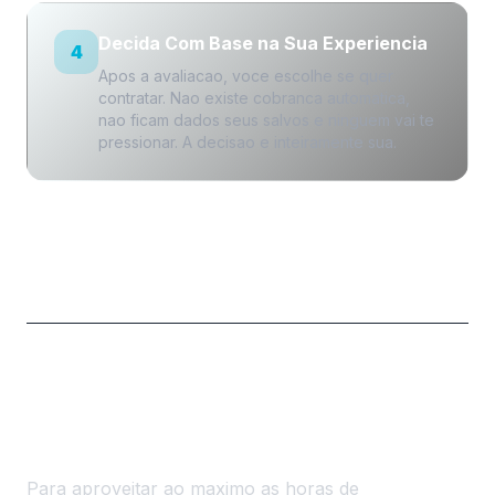
Decida Com Base na Sua Experiencia
4
Apos a avaliacao, voce escolhe se quer
contratar. Nao existe cobranca automatica,
nao ficam dados seus salvos e ninguem vai te
pressionar. A decisao e inteiramente sua.
O Que Observar Durante Sua
Avaliacao
Para aproveitar ao maximo as horas de