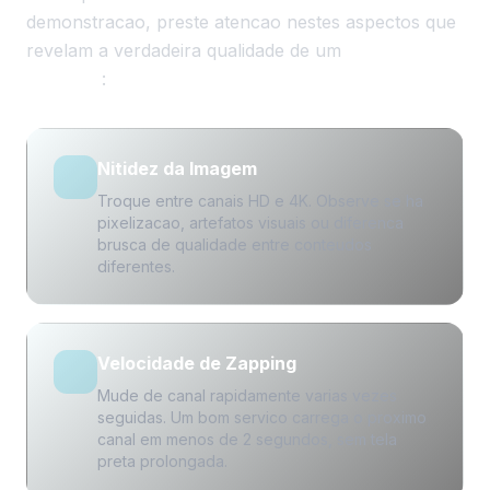
demonstracao, preste atencao nestes aspectos que
revelam a verdadeira qualidade de um
IPTV
premium
:
Nitidez da Imagem
Troque entre canais HD e 4K. Observe se ha
pixelizacao, artefatos visuais ou diferenca
brusca de qualidade entre conteudos
diferentes.
Velocidade de Zapping
Mude de canal rapidamente varias vezes
seguidas. Um bom servico carrega o proximo
canal em menos de 2 segundos, sem tela
preta prolongada.