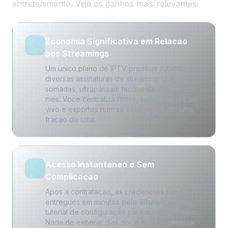
entretenimento. Veja os ganhos mais relevantes:
Economia Significativa em Relacao
aos Streamings
Um unico plano de IPTV premium substitui
diversas assinaturas de streaming que,
somadas, ultrapassam facilmente R$ 200 por
mes. Voce centraliza filmes, series, canais ao
vivo e esportes num so lugar, pagando uma
fracao do total.
Acesso Instantaneo e Sem
Complicacao
Apos a contratacao, as credenciais sao
entregues em minutos pelo WhatsApp, com
tutorial de configuracao para o seu aparelho.
Nada de esperar dias por e-mail ou navegar