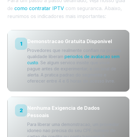
Para um passo a passo detalhado, veja nosso guia
de
como contratar IPTV
com seguranca. Abaixo,
reunimos os indicadores mais importantes:
Demonstracao Gratuita Disponivel
1
Provedores que realmente confiam na propria
qualidade liberam
periodos de avaliacao sem
custo
. Se algum servico insiste que voce
pague antes de experimentar, e um sinal de
alerta. A pratica padrao do segmento e
oferecer entre 4 e 6 horas de acesso livre.
Nenhuma Exigencia de Dados
2
Pessoais
Para liberar uma demonstracao, um provedor
idoneo nao precisa do seu CPF, numero de
cartao de credito ou conta bancaria. A